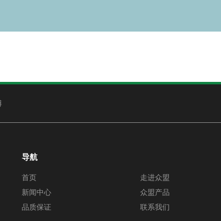
博
导航
首页
走进众盟
新闻中心
众盟产品
品质保证
联系我们