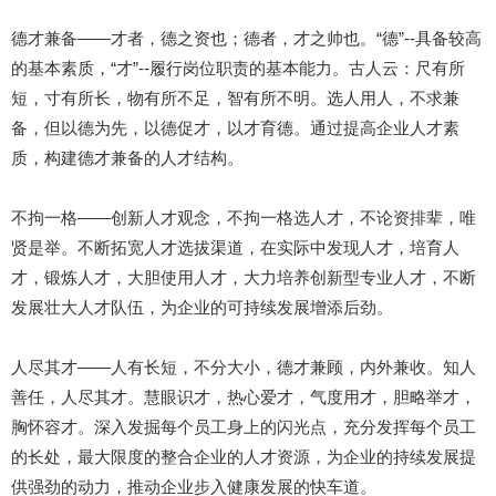
德才兼备——才者，德之资也；德者，才之帅也。“德”--具备较高
的基本素质，“才”--履行岗位职责的基本能力。古人云：尺有所
短，寸有所长，物有所不足，智有所不明。选人用人，不求兼
备，但以德为先，以德促才，以才育德。通过提高企业人才素
质，构建德才兼备的人才结构。
不拘一格——创新人才观念，不拘一格选人才，不论资排辈，唯
贤是举。不断拓宽人才选拔渠道，在实际中发现人才，培育人
才，锻炼人才，大胆使用人才，大力培养创新型专业人才，不断
发展壮大人才队伍，为企业的可持续发展增添后劲。
人尽其才——人有长短，不分大小，德才兼顾，内外兼收。知人
善任，人尽其才。慧眼识才，热心爱才，气度用才，胆略举才，
胸怀容才。深入发掘每个员工身上的闪光点，充分发挥每个员工
的长处，最大限度的整合企业的人才资源，为企业的持续发展提
供强劲的动力，推动企业步入健康发展的快车道。