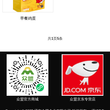
早餐鸡蛋
共
1
页
5
条
众盟官方商城
众盟京东专营店