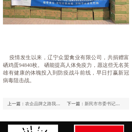
疫情发生以来，辽宁众盟禽业有限公司，共捐赠富
硒鸡蛋
9
4840
枚。
硒能提高人体免疫力，愿这些无名英
雄有健康的体魄投入到防疫战斗前线，早日打赢新冠
病毒阻击战。
上一篇：
农企品牌之路我要上央视的活动中，众盟禽业获得第二名
下一篇：
新民市市委书记马原一行众盟禽业调研