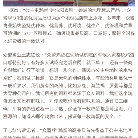
据悉，“公主屯鸡蛋”是沈阳市唯一参展的地理标志产品，“众
盟牌”鸡蛋的优良品质也为这个地理品牌锦上添花。多年来，众盟
禽业始终坚持优种鸡、优营养、优环境、优生产、优管理和质量
可追溯的“
5+1
”养殖模式，确保鸡蛋品质高、口感好，获得全国各
地消费者的一致认可。
众盟禽业王志红说：“众盟鸡蛋在现场做试吃的时候大家都说鸡蛋
口感特别好，有好多人试吃完之后在网上就下单了，还有一些商
户跟我们进行了洽谈，想进一步合作。新民市公主屯地区的水特
别好，我们做了检测，它是天然的弱碱性水，有些指标明显优于
一般矿泉水。我们所有的鸡雏，比如京红、海兰褐、罗曼等都是
大育种公司的，我们所有的饲料都来源于众友饲料，我们这个鸡
蛋煮出来没有腥味儿，即使凉吃也没有腥味儿的。通过扫二维
码，所有的养殖过程一目了然，保证每一枚鸡蛋都是可追溯、可
溯源的，知道从哪个鸡舍出来，保证每一枚鸡蛋的安全。”
王志红告诉记者，“众盟牌”鸡蛋的高品质首先得益于公主屯地区