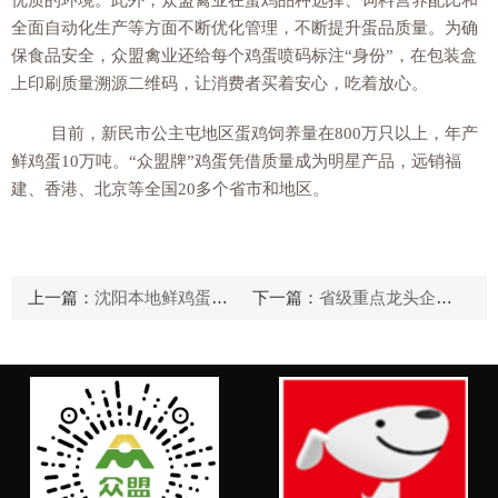
优质的环境。此外，众盟禽业在蛋鸡品种选择、饲料营养配比和
全面自动化生产等方面不断优化管理，不断提升蛋品质量。为确
保食品安全，众盟禽业还给每个鸡蛋喷码标注“身份”，在包装盒
上印刷质量溯源二维码，让消费者买着安心，吃着放心。
目前，新民市公主屯地区蛋鸡饲养量在
800
万只以上，年产
鲜鸡蛋
10
万吨。“众盟牌”鸡蛋凭借质量成为明星产品，远销福
建、香港、北京等全国
20
多个省市和地区。
上一篇：
沈阳本地鲜鸡蛋首次出口香港
下一篇：
省级重点龙头企业认定和运行监测名单公示，众盟禽业，榜上有名