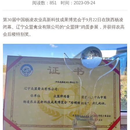
阅读数：
851
时间：2023-09-24
第
30
届中国杨凌农业高新科技成果博览会于
9
月
22
日在陕西杨凌
闭幕。辽宁众盟禽业有限公司的“众盟牌”鸡蛋参展，并获得农高
会后稷特别奖。