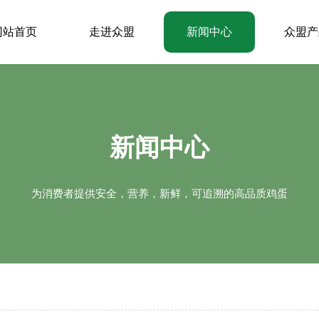
网站首页
走进众盟
新闻中心
众盟产
新闻中心
为消费者提供安全，营养，新鲜，可追溯的高品质鸡蛋