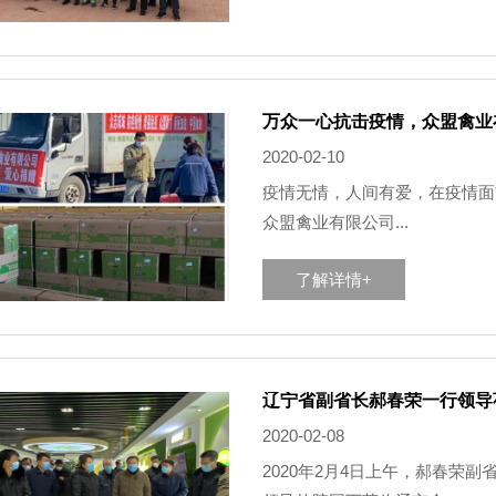
万众一心抗击疫情，众盟禽业
2020-02-10
疫情无情，人间有爱，在疫情面前
众盟禽业有限公司...
了解详情+
辽宁省副省长郝春荣一行领导
2020-02-08
2020年2月4日上午，郝春荣