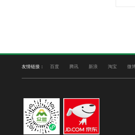
友情链接：
百度
腾讯
新浪
淘宝
微