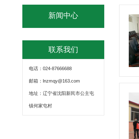
新闻中心
联系我们
电话：024-87666688
邮箱：lnzmqy@163.com
地址：辽宁省沈阳新民市公主屯
镇何家屯村