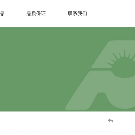
品
品质保证
联系我们