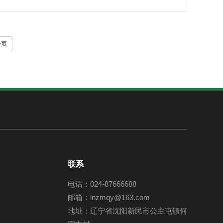
一页
联系
电话：024-87666688
邮箱：lnzmqy@163.com
地址：辽宁省沈阳新民市公主屯镇何